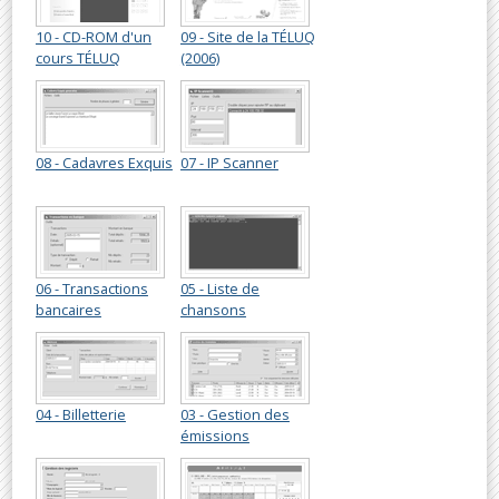
10 - CD-ROM d'un
09 - Site de la TÉLUQ
cours TÉLUQ
(2006)
08 - Cadavres Exquis
07 - IP Scanner
06 - Transactions
05 - Liste de
bancaires
chansons
04 - Billetterie
03 - Gestion des
émissions