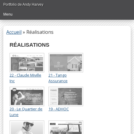
Passer
Portfolio de Andy Harvey
directement
Menu
au
contenu
principal
Accueil
»
Réalisations
RÉALISATIONS
22 - Claude Miville
21 - Tango
Inc
Assurance
20 - Le Quartier de
19 - ADHOC
Lune