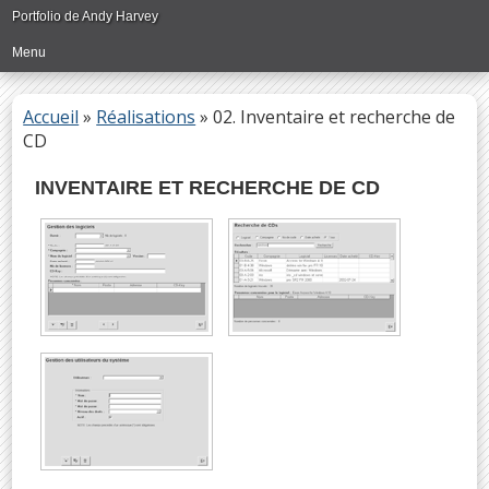
Passer
Portfolio de Andy Harvey
directement
Menu
au
contenu
principal
Accueil
»
Réalisations
»
02. Inventaire et recherche de
CD
INVENTAIRE ET RECHERCHE DE CD