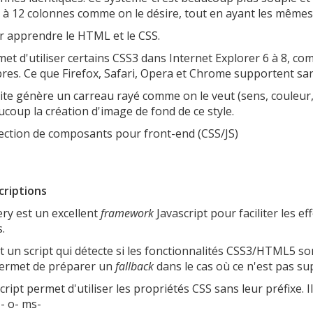
 à 12 colonnes comme on le désire, tout en ayant les mêmes 
r apprendre le HTML et le CSS.
et d'utiliser certains CSS3 dans Internet Explorer 6 à 8, com
res. Ce que Firefox, Safari, Opera et Chrome supportent sa
ite génère un carreau rayé comme on le veut (sens, couleur, o
coup la création d'image de fond de ce style.
ection de composants pour front-end (CSS/JS)
criptions
ry est un excellent
framework
Javascript pour faciliter les e
s.
t un script qui détecte si les fonctionnalités CSS3/HTML5 s
permet de préparer un
fallback
dans le cas où ce n'est pas su
cript permet d'utiliser les propriétés CSS sans leur préfixe. I
- o- ms-