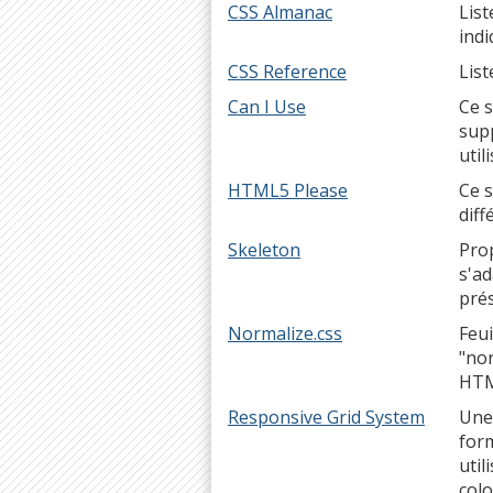
CSS Almanac
List
indi
CSS Reference
List
Can I Use
Ce s
supp
util
HTML5 Please
Ce 
diff
Skeleton
Pro
s'ad
prés
Normalize.css
Feu
"nor
HTM
Responsive Grid System
Une 
form
util
colo