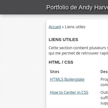
Passer
Portfolio de Andy Harv
directement
au
contenu
principal
Accueil
»
Liens utiles
LIENS UTILES
Cette section contient plusieurs
qui me permet de retrouver rapide
HTML / CSS
Sites
Des
HTML5 Boilerplate
Pro
com
How to Center in CSS
Outi
suff
sup