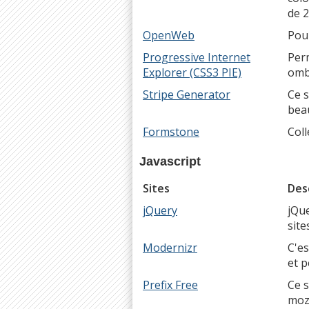
de 2
OpenWeb
Pou
Progressive Internet
Perm
Explorer (CSS3 PIE)
omb
Stripe Generator
Ce s
beau
Formstone
Coll
Javascript
Sites
Des
jQuery
jQue
site
Modernizr
C'es
et 
Prefix Free
Ce s
moz