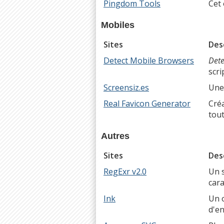
Pingdom Tools
Cet 
Mobiles
Sites
Des
Detect Mobile Browsers
Dete
scri
Screensiz.es
Une 
Real Favicon Generator
Créa
tout
Autres
Sites
Des
RegExr v2.0
Un s
cara
Ink
Un o
d'en