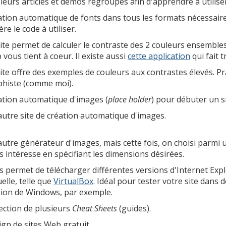
ieurs articles et démos regroupés afin d'apprendre à utiliser
tion automatique de fonts dans tous les formats nécessaires 
re le code à utiliser.
ite permet de calculer le contraste des 2 couleurs ensembles. S
vous tient à coeur. Il existe aussi
cette application
qui fait t
ite offre des exemples de couleurs aux contrastes élevés. Pr
phiste (comme moi).
ation automatique d'images (
place holder
) pour débuter un s
utre site de création automatique d'images.
utre générateur d'images, mais cette fois, on choisi parmi 
 intéresse en spécifiant les dimensions désirées.
 permet de télécharger différentes versions d'Internet Expl
uelle, telle que
VirtualBox
. Idéal pour tester votre site dans d
sion de Windows, par exemple.
ection de plusieurs
Cheat Sheets
(guides).
gn de sites Web gratuit.