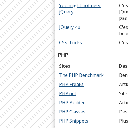
You might not need
C'es
jQuery
JQue
pas 
JQuery 4u
C'es
beau
CSS-Tricks
C'es
PHP
Sites
Des
The PHP Benchmark
Benc
PHP Freaks
Arti
PHP.net
Site
PHP Builder
Arti
PHP Classes
Des
PHP Snippets
Plu