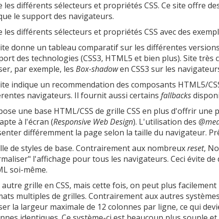
e les différents sélecteurs et propriétés CSS. Ce site offre de
que le support des navigateurs.
e les différents sélecteurs et propriétés CSS avec des exemple
ite donne un tableau comparatif sur les différentes versions
ort des technologies (CSS3, HTML5 et bien plus). Site très c
iser, par exemple, les
Box-shadow
en CSS3 sur les navigateurs
site indique un recommendation des composants HTML5/CSS
érentes navigateurs. Il fournit aussi certains
fallbacks
disponi
pose une base HTML/CSS de grille CSS en plus d'offrir une 
apte à l'écran (
Responsive Web Design
). L'utilisation des
@medi
enter différemment la page selon la taille du navigateur. Pr
ille de styles de base. Contrairement aux nombreux
reset
, No
maliser" l'affichage pour tous les navigateurs. Ceci évite de
L soi-même.
autre grille en CSS, mais cette fois, on peut plus facilemen
ats multiples de grilles. Contrairement aux autres systèmes 
iser la largeur maximale de 12 colonnes par ligne, ce qui devie
nnes identiques. Ce système-ci est beaucoup plus souple et