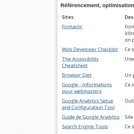
Référencement, optimisation,
Sites
Des
Fontastic
Font
icôn
on p
Web Developer Checklist
Ce s
The Accessibility
Une 
Cheatsheet
Browser Diet
Un 
Google - Informations
Ce s
pour webmasters
Google Analytics Setup
Outi
and Configuration Tool
Guide de Google Analytics
Site
Search Engine Tools
Ce s