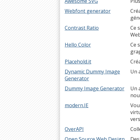
Awesome SVG
Plus
Webfont generator
Créa
génè
Contrast Ratio
Ce s
Web 
Hello Color
Ce s
gra
Placehold.it
Cré
Dynamic Dummy Image
Un a
Generator
Dummy Image Generator
Un a
nous
modern.IE
Vous
virt
ver
OverAPI
Coll
Open Source Web Design
Desi