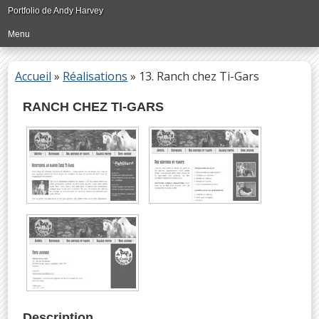
Passer
Portfolio de Andy Harvey
directement
Menu
au
contenu
principal
Accueil
»
Réalisations
»
13. Ranch chez Ti-Gars
RANCH CHEZ TI-GARS
Description