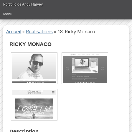
Passer
Portfolio de Andy Harvey
directement
Menu
au
contenu
principal
Accueil
»
Réalisations
»
18. Ricky Monaco
RICKY MONACO
Description