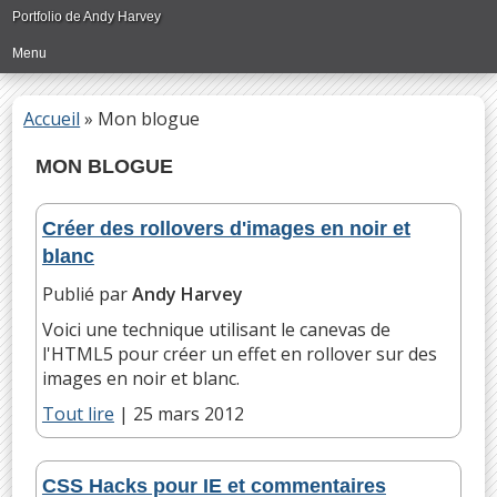
Passer
Portfolio de Andy Harvey
directement
Menu
au
contenu
principal
Accueil
»
Mon blogue
MON BLOGUE
Créer des rollovers d'images en noir et
blanc
Publié par
Andy Harvey
Voici une technique utilisant le canevas de
l'HTML5 pour créer un effet en rollover sur des
images en noir et blanc.
Tout lire
|
25 mars 2012
CSS Hacks pour IE et commentaires