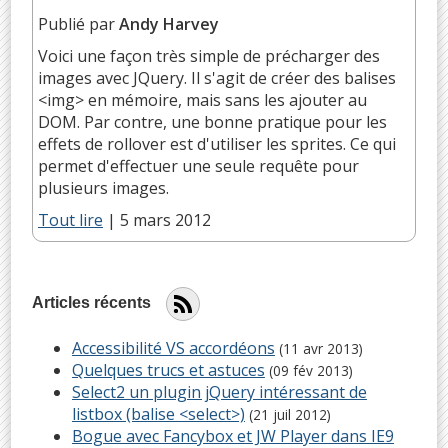
Publié par
Andy Harvey
Voici une façon très simple de précharger des
images avec JQuery. Il s'agit de créer des balises
<img> en mémoire, mais sans les ajouter au
DOM. Par contre, une bonne pratique pour les
effets de rollover est d'utiliser les sprites. Ce qui
permet d'effectuer une seule requête pour
plusieurs images.
Tout lire
|
5 mars 2012
Articles récents
Accessibilité VS accordéons
(11 avr 2013)
Quelques trucs et astuces
(09 fév 2013)
Select2 un plugin jQuery intéressant de
listbox (balise <select>)
(21 juil 2012)
Bogue avec Fancybox et JW Player dans IE9