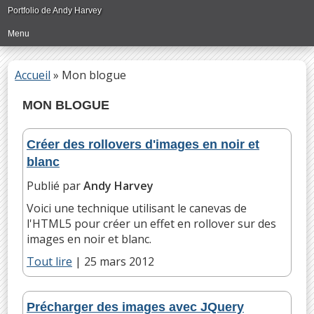
Passer
Portfolio de Andy Harvey
directement
Menu
au
contenu
principal
Accueil
»
Mon blogue
MON BLOGUE
Créer des rollovers d'images en noir et
blanc
Publié par
Andy Harvey
Voici une technique utilisant le canevas de
l'HTML5 pour créer un effet en rollover sur des
images en noir et blanc.
Tout lire
|
25 mars 2012
Précharger des images avec JQuery