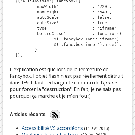
$("a.lienVideo").fancybox({

	'maxWidth'		: '720',

	'maxHeight'		: '540',

	'autoScale'		: false,

	'autoSize'		: true,

	'type'			: 'iframe',

	'beforeClose'		: function(){

		$('.fancybox-inner iframe').attr('src', $('.fancybox-inner iframe').attr('src'));

		$('.fancybox-inner').hide();

	}

});
L'explication est que lors de la fermeture de
Fancybox, l'objet flash n'est pas réellement détruit
dans IE9. Il faut recharger le contenu de l'
iframe
pour forcer la "destruction". En fait, je ne sais pas
pourquoi ça marche et je m'en fou :)
Articles récents
Accessibilité VS accordéons
(11 avr 2013)
Quelques trucs et astuces
(09 fév 2013)