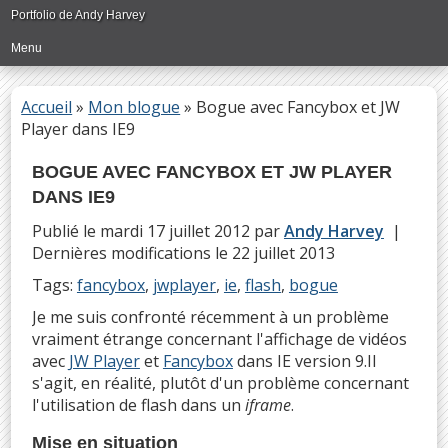
Passer
Portfolio de Andy Harvey
directement
Menu
au
contenu
principal
Accueil
»
Mon blogue
»
Bogue avec Fancybox et JW
Player dans IE9
BOGUE AVEC FANCYBOX ET JW PLAYER
DANS IE9
Publié le
mardi 17 juillet 2012
par
Andy Harvey
|
Dernières modifications le
22 juillet 2013
Tags:
fancybox
,
jwplayer
,
ie
,
flash
,
bogue
Je me suis confronté récemment à un problème
vraiment étrange concernant l'affichage de vidéos
avec
JW Player
et
Fancybox
dans IE version 9.Il
s'agit, en réalité, plutôt d'un problème concernant
l'utilisation de flash dans un
iframe
.
Mise en situation