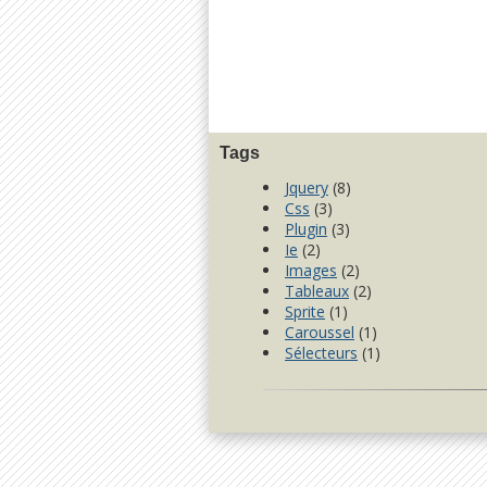
Tags
Jquery
(8)
Css
(3)
Plugin
(3)
Ie
(2)
Images
(2)
Tableaux
(2)
Sprite
(1)
Caroussel
(1)
Sélecteurs
(1)