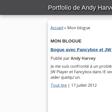
Passer
Portfolio de Andy Harv
directement
au
contenu
principal
Accueil
»
Mon blogue
MON BLOGUE
Bogue avec Fancybox et JW 
Publié par
Andy Harvey
Je me suis confronté à un problè
JW Player et Fancybox dans IE ver
aider quelqu'un.
Tout lire
|
17 juillet 2012