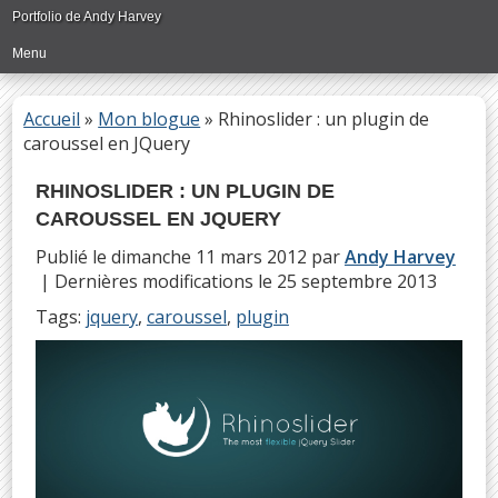
Passer
Portfolio de Andy Harvey
directement
Menu
au
contenu
principal
Accueil
»
Mon blogue
»
Rhinoslider : un plugin de
caroussel en JQuery
RHINOSLIDER : UN PLUGIN DE
CAROUSSEL EN JQUERY
Publié le
dimanche 11 mars 2012
par
Andy Harvey
| Dernières modifications le
25 septembre 2013
Tags:
jquery
,
caroussel
,
plugin